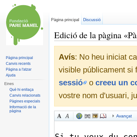
Pàgina principal
Discussió
Edició de la pàgina «Pà
Dreceres ràpides:
navegació
,
cerca
Avís
: No heu iniciat c
Pàgina principal
Canvis recents
visible públicament si
Pàgina a l'atzar
Ajuda
sessió
o
creeu un 
Eines
Què hi enllaça
vostre nom d'usuari, j
Canvis relacionats
Pàgines especials
Informació de la
pàgina
Avançat