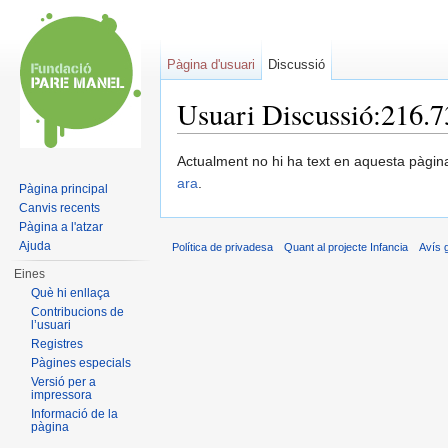
Pàgina d'usuari
Discussió
Usuari Discussió:216.7
Dreceres ràpides:
navegació
,
cerca
Actualment no hi ha text en aquesta pàgi
ara
.
Pàgina principal
Canvis recents
Pàgina a l'atzar
Ajuda
Política de privadesa
Quant al projecte Infancia
Avís 
Eines
Què hi enllaça
Contribucions de
l’usuari
Registres
Pàgines especials
Versió per a
impressora
Informació de la
pàgina