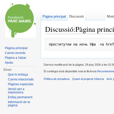
Pàgina principal
Discussió
Most
Discussió:Pàgina princ
Dreceres ràpides:
navegació
,
cerca
проститутки на ночь Уфа  <a href
Pàgina principal
Canvis recents
Pàgina a l'atzar
Ajuda
Darrera modificació de la pàgina: 29 juny 2026 a les 01:5
Eines
El contingut està disponible sota la llicència
Reconeixemen
Què hi enllaça
Política de privadesa
Quant al projecte Infancia
Avís 
Canvis relacionats
Pàgines especials
Versió per a
impressora
Enllaç permanent
Informació de la
pàgina