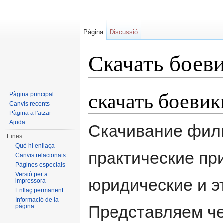
Pàgina
Discussió
Скачать боев
Dreceres ràpides:
navegació
,
cerca
скачать боевик
Pàgina principal
Canvis recents
Pàgina a l'atzar
Ajuda
Скачивание филь
Eines
Què hi enllaça
практические пр
Canvis relacionats
Pàgines especials
Versió per a
юридические и э
impressora
Enllaç permanent
Informació de la
Представляем че
pàgina