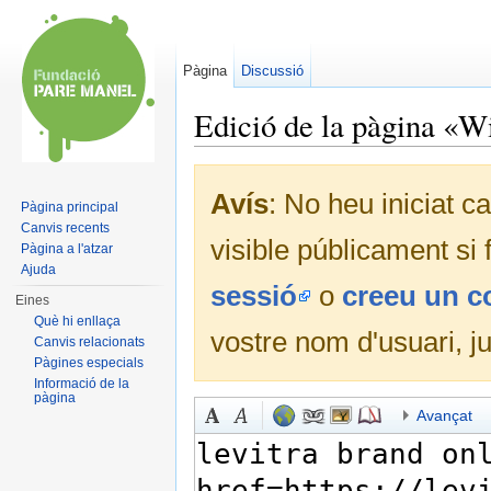
Pàgina
Discussió
Edició de la pàgina «
Dreceres ràpides:
navegació
,
cerca
Avís
: No heu iniciat c
Pàgina principal
Canvis recents
visible públicament si
Pàgina a l'atzar
Ajuda
sessió
o
creeu un 
Eines
Què hi enllaça
vostre nom d'usuari, j
Canvis relacionats
Pàgines especials
Informació de la
pàgina
Avançat