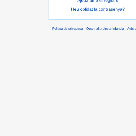
Ajuda amb el registre
Heu oblidat la contrasenya?
Política de privadesa
Quant al projecte Infancia
Avís 