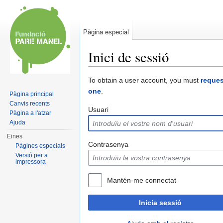
Pàgina especial
Inici de sessió
Dreceres ràpides:
navegació
,
cerca
To obtain a user account, you must
reques
one
.
Pàgina principal
Canvis recents
Usuari
Pàgina a l'atzar
Ajuda
Eines
Contrasenya
Pàgines especials
Versió per a
impressora
Mantén-me connectat
Inicia sessió